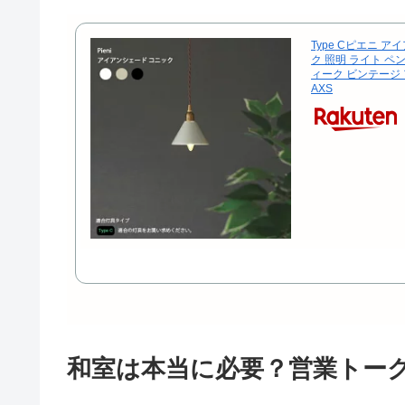
Type Cピエニ 
ク 照明 ライト ペ
ィーク ビンテージ
AXS
和室は本当に必要？営業トー