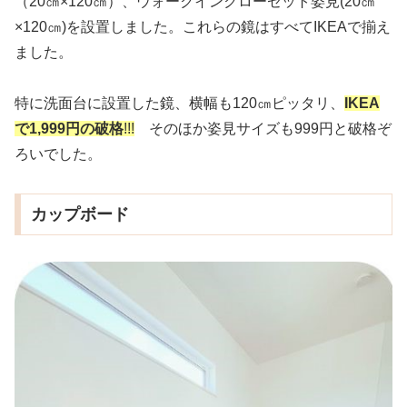
（20㎝×120㎝）、ウォークインクローゼット姿見(20㎝
×120㎝)を設置しました。これらの鏡はすべてIKEAで揃え
ました。
特に洗面台に設置した鏡、横幅も120㎝ピッタリ、
IKEA
で1,999円の破格
!
!
!
そのほか姿見サイズも999円と破格ぞ
ろいでした。
カップボード