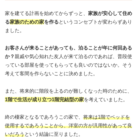
家を建てる計画を始めてからずっと、
家族が安心して住め
る
家族のための家
を作る
というコンセプトが変わらずあり
ました。
お客さんが来ることがあっても、泊ることが年に何回ある
か？
親戚や気心知れた友人が来て泊るのであれば、普段使
っている部屋を使ってもらっても良いのではないか。そう
考えて客間を作らないことに決めました。
また、将来的に階段を上るのが難しくなった時のために、
1階で
生活が成り立つ
1階完結型の家
を考えていました。
終の棲家となるであろうこの家で、
将来は1階でベッドを
使用するであろうことから、洋室の方が汎用性があって良
いだろう
という結論に至りました。