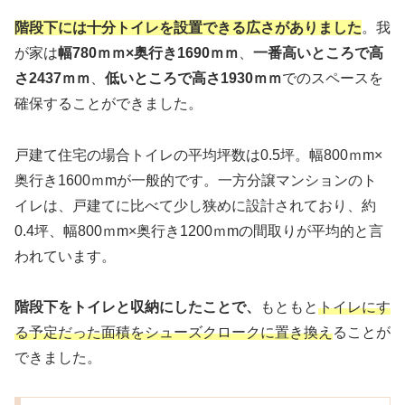
階段下には十分トイレを設置できる広さがありました
。我
が家は
幅780ｍｍ×奥行き1690ｍｍ
、
一番高いところで高
さ2437ｍｍ
、
低いところで高さ1930ｍｍ
でのスペースを
確保することができました。
戸建て住宅の場合トイレの平均坪数は0.5坪。幅800ｍm×
奥行き1600ｍmが一般的です。一方分譲マンションのト
イレは、戸建てに比べて少し狭めに設計されており、約
0.4坪、幅800ｍm×奥行き1200ｍmの間取りが平均的と言
われています。
階段下をトイレと収納にしたことで、
もともと
トイレにす
る予定だった面積をシューズクロークに置き換え
ることが
できました。