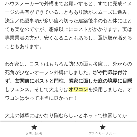
ハウスメーカーで外構までお願いすると、すでに完成イメ
ージの共有ができていることもあり話がスムーズに進み、
決定／確認事項が多い疲れ切った建築後半の心と体にはと
ても楽なのですが、想像以上にコストがかかります。実は
専業業者の方が、安くなることもあるし、選択肢が増える
こともあります。
わが家は、コストはもちろん防犯の面も考慮し、外からの
死角が少ないオープン外構にしました。
塀や門扉は付け
ず、玄関前にポストと門柱、隣家に面した庭の境界に目隠
しフェンス
。そして犬走りは
オワコン
を採用しました。オ
ワコンはやって本当に良かった！
犬走の雑草にはかなり悩むらしいとネットで検索してか
ら、犬走りを砂利で埋めるか、土間コンを流すか、他に方
法がないかと沢山調べました。そこで出てきたのが透水性
お問い合わせ
プライバシーポリシー