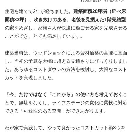
2025.03.12
2026.07.26
住宅を建てて2年が経ちました。
建築面積20坪弱（延べ床
面積33坪）、吹き抜けのある、
老後を見据えた
1階完結型
の家
をめざし、家族４人が快適に過ごせる家を完成させる
ことができ、とても満足しています。
建築当時は、ウッドショックによる資材価格の高騰に直面
し、当初の予算を大幅に超える見積もりにびっくりしまし
た。あらゆるコストダウンの方法を検討し、大幅なコスト
カットを実現しました。
「今」だけではなく「これから」の使い方も考えておく
こ
とで、無駄をなくし、ライフステージの変化に柔軟に対応
できる「可変性のある空間」ができあがります。
わが家で実践して、やって良かったコストカット術8つを