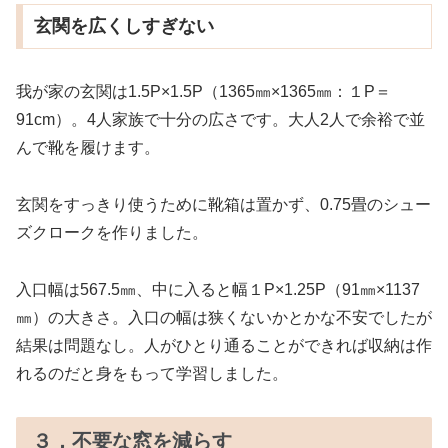
玄関を広くしすぎない
我が家の玄関は1.5P×1.5P（1365㎜×1365㎜：１P＝
91cm）。4人家族で十分の広さです。大人2人で余裕で並
んで靴を履けます。
玄関をすっきり使うために靴箱は置かず、0.75畳のシュー
ズクロークを作りました。
入口幅は567.5㎜、中に入ると幅１P×1.25P（91㎜×1137
㎜）の大きさ。入口の幅は狭くないかとかな不安でしたが
結果は問題なし。人がひとり通ることができれば収納は作
れるのだと身をもって学習しました。
３，不要な窓を減らす